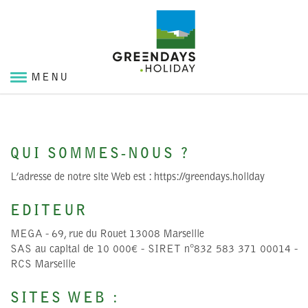
Accéder
au
contenu
MENU
Green Days : et le tourisme devient durable
QUI SOMMES-NOUS ?
L’adresse de notre site Web est : https://greendays.holiday
EDITEUR
MEGA - 69, rue du Rouet 13008 Marseille
SAS au capital de 10 000€ - SIRET n°832 583 371 00014 -
RCS Marseille
SITES WEB :